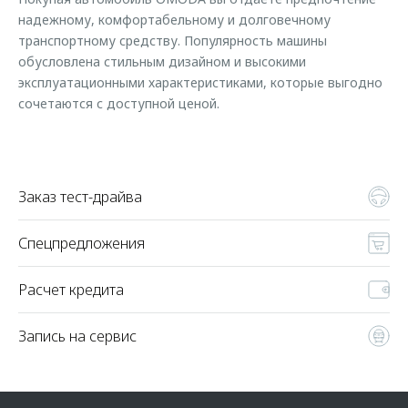
Страхование
Клиентская поддержка
надежному, комфортабельному и долговечному
Обратная связь
Кредитный калькулятор
транспортному средству. Популярность машины
O&J Автоклуб
обусловлена стильным дизайном и высокими
Аксессуары
эксплуатационными характеристиками, которые выгодно
Клуб владельцев OMODA
сочетаются с доступной ценой.
Одежда и сувениры
Приложение O&J
Оригинальные аксессуары
Аксессуары
Запчасти
Одежда и сувениры
Заказ тест-драйва
Трейд-ин
Оригинальные аксессуары
Калькулятор трейд-ин
Запчасти
Спецпредложения
Расчет кредита
Запись на сервис