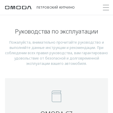
ПЕТРОВСКИЙ КУПЧИНО
Руководства по эксплуатации
Покупателям
Мир OMODA
Владельцам
Модели
Пожалуйста, внимательно прочитайте руководство и
выполняйте данные инструкции и рекомендации. При
C5
Выбор и покупка
Сервис
О бренде
соблюдении всех правил руководства, вам гарантировано
от 2 299 000 ₽*
Сравнить комплектации
Записаться на сервис
Новости
удовольствие от безопасной и долговременной
эксплуатации вашего автомобиля.
Записаться на тест-драйв
Кузовной ремонт
Онлайн-сервисы
C7
Cпецпредложения
Поддержка
Приложение O&J
от 2 739 000 ₽*
Прайс-листы
Помощь на дороге
Клуб владельцев OMODA
OMODA Лизинг
Гарантия
Бренд JAECOO
Кредит и страхование
Дополнительная техническая поддержка
Правовая информация
Кредитные программы
Руководства по эксплуатации