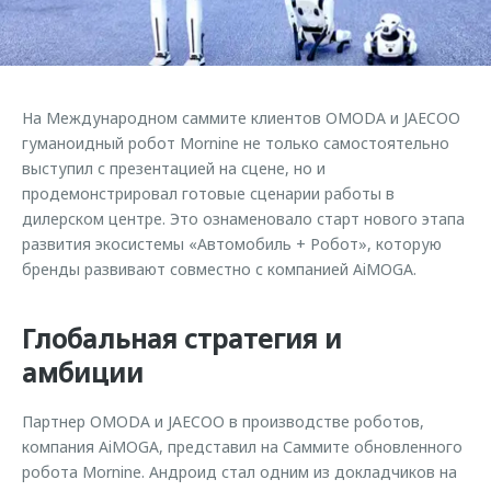
Страхование
Клиентская поддержка
Обратная связь
Кредитный калькулятор
O&J Автоклуб
Аксессуары
Клуб владельцев OMODA
На Международном саммите клиентов OMODA и JAECOO
Одежда и сувениры
Приложение O&J
гуманоидный робот Mornine не только самостоятельно
Оригинальные аксессуары
выступил с презентацией на сцене, но и
Аксессуары
продемонстрировал готовые сценарии работы в
Запчасти
дилерском центре. Это ознаменовало старт нового этапа
Одежда и сувениры
развития экосистемы «Автомобиль + Робот», которую
Трейд-ин
Оригинальные аксессуары
бренды развивают совместно с компанией AiMOGA.
Калькулятор трейд-ин
Запчасти
Глобальная стратегия и
амбиции
Партнер OMODA и JAECOO в производстве роботов,
компания AiMOGA, представил на Саммите обновленного
робота Mornine. Андроид стал одним из докладчиков на