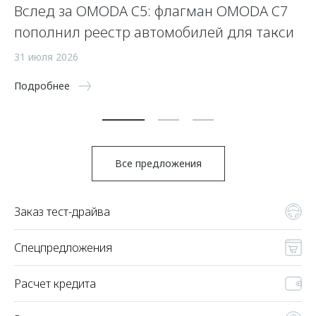
Вслед за OMODA C5: флагман OMODA C7
С
пополнил реестр автомобилей для такси
п
а
31 июля 2026
5 
Подробнее
По
Все предложения
Заказ тест-драйва
Спецпредложения
Расчет кредита