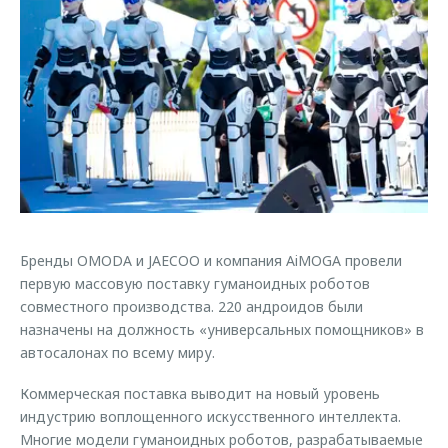
Страхование
Клиентская поддержка
Обратная связь
Кредитный калькулятор
O&J Автоклуб
Аксессуары
Клуб владельцев OMODA
Одежда и сувениры
Приложение O&J
Оригинальные аксессуары
Аксессуары
Запчасти
Одежда и сувениры
Трейд-ин
Оригинальные аксессуары
Бренды OMODA и JAECOO и компания AiMOGA провели
Калькулятор трейд-ин
Запчасти
первую массовую поставку гуманоидных роботов
совместного производства. 220 андроидов были
назначены на должность «универсальных помощников» в
автосалонах по всему миру.
Коммерческая поставка выводит на новый уровень
индустрию воплощенного искусственного интеллекта.
Многие модели гуманоидных роботов, разрабатываемые