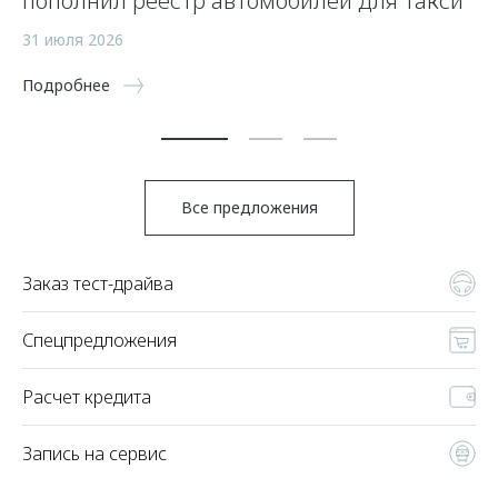
пополнил реестр автомобилей для такси
п
а
31 июля 2026
5 
Подробнее
По
Все предложения
Заказ тест-драйва
Спецпредложения
Расчет кредита
Запись на сервис