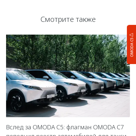
Смотрите также
OMODA C5
Вслед за OMODA C5: флагман OMODA C7
С