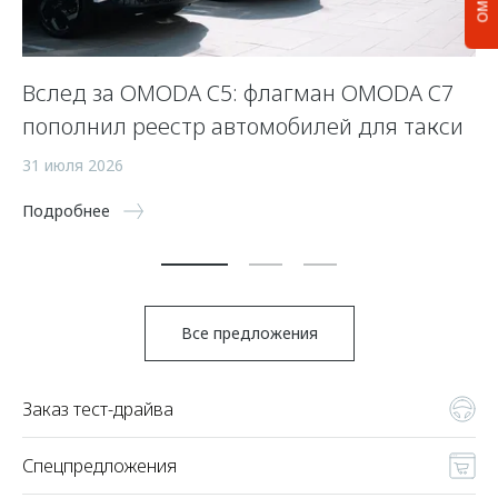
Вслед за OMODA C5: флагман OMODA C7
С
пополнил реестр автомобилей для такси
п
а
31 июля 2026
5 
Подробнее
По
Все предложения
Заказ тест-драйва
Спецпредложения