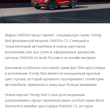
Страхование
Клиентская поддержка
Обратная связь
Кредитный калькулятор
O&J Автоклуб
Аксессуары
Клуб владельцев OMODA
Одежда и сувениры
Приложение O&J
Марка OMODA представляет специальную серию Trendy
Оригинальные аксессуары
Red флагманской модели OMODA C5. Стильный и
Аксессуары
Запчасти
технологичный автомобиль в новом цветовом
Одежда и сувениры
исполнении уже доступен в официальных дилерских
Трейд-ин
Оригинальные аксессуары
центрах OMODA по всей России и на онлайн-витрине.
Калькулятор трейд-ин
Запчасти
Ключевой особенностью новой серии фастбэк-кроссовера
в исполнении Trendy Red является насыщенный красный
цвет кузова, который идеально подчеркивает геометрию
автомобиля, привлекая к нему еще больше внимания.
Новая версия Trendy Red стала долгожданным
дополнением к представленной ранее особой серии Black
Diamond в линейке кроссовера OMODA C5, которая