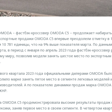
OMODA – фастбэк-кроссовер OMODA С5 – продолжает набирать
экспортные продажи OMODA С5 впервые преодолели отметку в 1
и 10 781 единицы, что на 9% выше показателя марта. По данны
рта, в период с января по апрель 2023 года фастбэк-кроссовер
ему миру, позволив модели занять шестое место по экспортным
.
ервого квартала 2023 года официальными дилерами OMODA было
олило марке занять пятое место в сегменте легковых моделей и
оизводителей. А по показателю динамики продаж марка OMODA 
КНР.
да OMODA С5 продемонстрировала высокие результаты продаж 
ксики, заняв первое место в своем сегменте. В четвертом квар