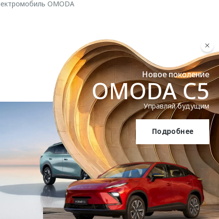
 электромобиль OMODA
Новое поколение
OMODA C5
Управляй будущим
Подробнее
OMODA C5