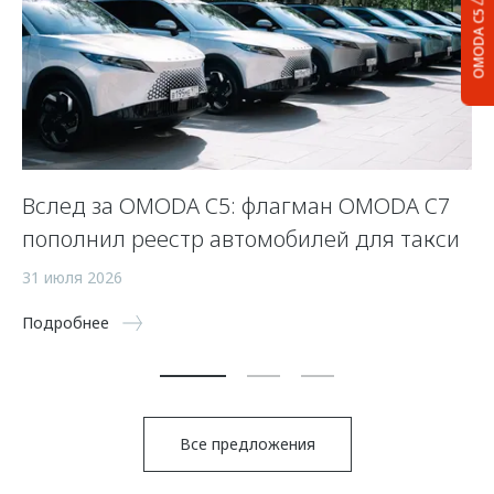
OMODA C5
Вслед за OMODA C5: флагман OMODA C7
С
пополнил реестр автомобилей для такси
п
а
31 июля 2026
5 
Подробнее
По
Все предложения