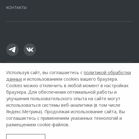
Москва, ул. Каланчевская, д. 27. Ген.лицензия ЦБ РФ № 1326 от
КОНТАКТЫ
16.01.2015. Предложение ограничено и не является публичной
офертой.
Используя сайт, вы соглашаетесь с
политикой обработки
данных
и использованием cookies вашего браузера.
Cookies можно отключить в любой момент в настройках
браузера. Для обеспечения оптимальной работы и
улучшения пользовательского опыта на сайте могут
Горячая линия OMODA:
+7 (812) 214-02-86
использоваться системы веб-аналитики (в том числе
Яндекс.Метрика). Продолжая использование сайта, Вы
© 2026 Петровский Купчино
соглашаетесь с применением указанных технологий и
размещением cookie-файлов.
Модельный ряд
Архивные модели
Контакты
Правовая информация