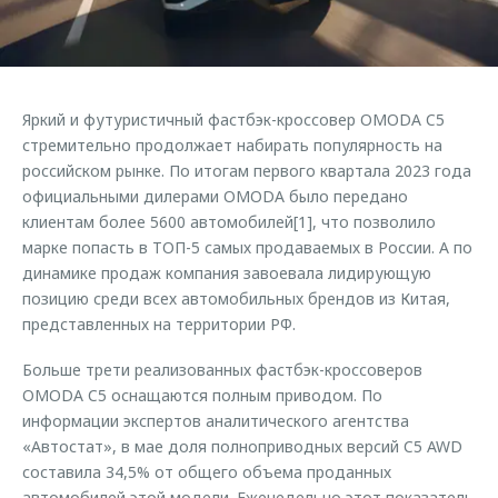
Страхование
Клиентская поддержка
Обратная связь
Кредитный калькулятор
O&J Автоклуб
Аксессуары
Клуб владельцев OMODA
Яркий и футуристичный фастбэк-кроссовер OMODA C5
Одежда и сувениры
Приложение O&J
стремительно продолжает набирать популярность на
Оригинальные аксессуары
российском рынке. По итогам первого квартала 2023 года
Аксессуары
официальными дилерами OMODA было передано
Запчасти
клиентам более 5600 автомобилей[1], что позволило
Одежда и сувениры
марке попасть в ТОП-5 самых продаваемых в России. А по
Трейд-ин
Оригинальные аксессуары
динамике продаж компания завоевала лидирующую
Калькулятор трейд-ин
Запчасти
позицию среди всех автомобильных брендов из Китая,
представленных на территории РФ.
Больше трети реализованных фастбэк-кроссоверов
OMODA C5 оснащаются полным приводом. По
информации экспертов аналитического агентства
«Автостат», в мае доля полноприводных версий C5 AWD
составила 34,5% от общего объема проданных
автомобилей этой модели. Еженедельно этот показатель