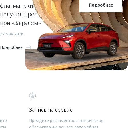
флагманский кроссовер OMODA C7
Подробнее
OMODA C5
получил престижную награду Гран-
при «За рулем»
27 мая 2026
Подробнее
Запись на сервис
чите
Пройдите регламентное техническое
уты
обслуживание вашего автомобиля