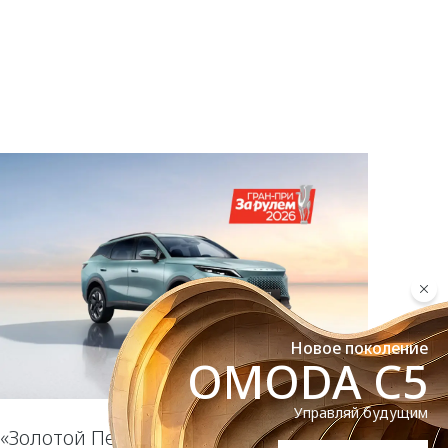
Новое поколение
OMODA C5
Управляй будущим
«Золотой Пегас» за смелый дизайн: