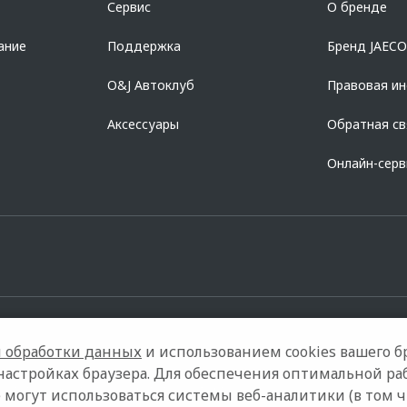
Сервис
О бренде
728168971 ОГРН 1027700067328 место нахождение 107078, г. Москва, ул. Ка
ание
Поддержка
Бренд JAEC
O&J Автоклуб
Правовая и
Аксессуары
Обратная св
Онлайн-сер
 обработки данных
и использованием cookies вашего бр
настройках браузера. Для обеспечения оптимальной ра
модели
Контакты
Правовая информация
 могут использоваться системы веб-аналитики (в том 