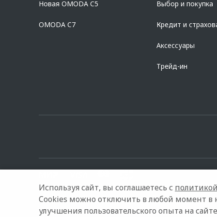
Новая OMODA C5
Выбор и покупка
platformId=alfasite
Кредит предоставляет АО Альфа-Банк. ИНН 7
Предложение ограничено и не является публичной офертой.
OMODA C7
Кредит и страхов
Аксессуары
Трейд-ин
Используя сайт, вы соглашаетесь с
политикой
Cookies можно отключить в любой момент в 
© 2026 Петровский Купчино
Модельный ряд
Архивные 
улучшения пользовательского опыта на сайте