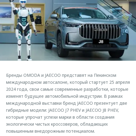
Страхование
Клиентская поддержка
Обратная связь
Кредитный калькулятор
O&J Автоклуб
Аксессуары
Клуб владельцев OMODA
Одежда и сувениры
Приложение O&J
Оригинальные аксессуары
Аксессуары
Запчасти
Одежда и сувениры
Трейд-ин
Оригинальные аксессуары
Бренды OMODA и JAECOO представят на Пекинском
Калькулятор трейд-ин
Запчасти
международном автосалоне, который стартует 25 апреля
2024 года, свои самые современные разработки, которые
изменят будущее автомобильной индустрии. В рамках
международной выставки бренд JAECOO презентует две
гибридные модели: JAECOO J7 PHEV и JAECOO J8 PHEV,
которые упрочат успехи марки в области создания
экологически чистых кроссоверов, обладающих
повышенным внедорожным потенциалом.