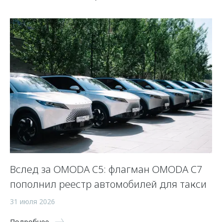
Вслед за OMODA C5: флагман OMODA C7
С
пополнил реестр автомобилей для такси
п
а
31 июля 2026
5 
Подробнее