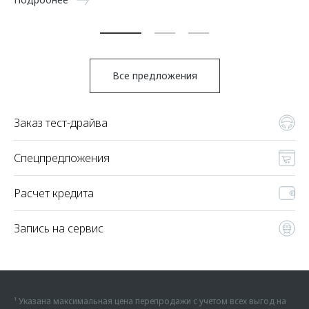
По
Все предложения
Заказ тест-драйва
Спецпредложения
Расчет кредита
Запись на сервис
¹ Указана максимальная цена перепродажи с учетом всех выгод на